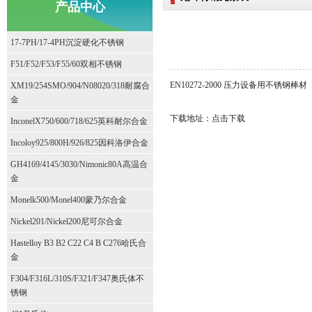
产品中心
17-7PH/17-4PH沉淀硬化不锈钢
F51/F52/F53/F55/60双相不锈钢
EN10272-2000 压力设备用不锈钢棒材
XM19/254SMO/904/N08020/318耐腐合
金
下载地址：
点击下载
InconelX750/600/718/625英科耐尔合金
Incoloy925/800H/926/825因科洛伊合金
GH4169/4145/3030/Nimonic80A高温合
金
Monelk500/Monel400蒙乃尔合金
Nickel201/Nickel200尼可尔合金
Hastelloy B3 B2 C22 C4 B C276哈氏合
金
F304/F316L/310S/F321/F347奥氏体不
锈钢