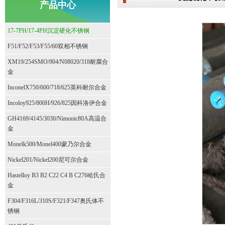
产品中心
17-7PH/17-4PH沉淀硬化不锈钢
F51/F52/F53/F55/60双相不锈钢
XM19/254SMO/904/N08020/318耐腐合
金
InconelX750/600/718/625英科耐尔合金
Incoloy925/800H/926/825因科洛伊合金
GH4169/4145/3030/Nimonic80A高温合
金
Monelk500/Monel400蒙乃尔合金
Nickel201/Nickel200尼可尔合金
Hastelloy B3 B2 C22 C4 B C276哈氏合
金
F304/F316L/310S/F321/F347奥氏体不
锈钢