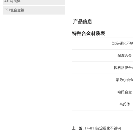
431马氏体
F91低合金钢
产品信息
特种合金材质表
沉淀硬化不
耐腐合金
因科洛伊合
蒙乃尔合
哈氏合金
马氏体
上一篇:
17-4PH沉淀硬化不锈钢